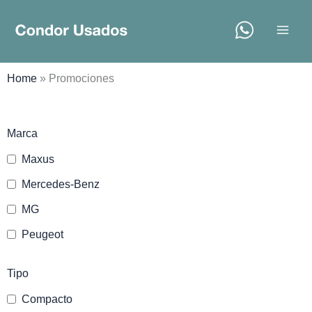
Ir
al
contenido
Home
»
Promociones
Marca
Maxus
Mercedes-Benz
MG
Peugeot
Tipo
Compacto