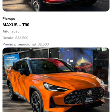
Pickups
MAXUS – T90
Año
: 2023
Desde
: $33,500
Precio promocional
:
32,500