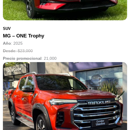
SUV
MG – ONE Trophy
Año
: 2025
Desde
: $23,000
Precio promocional
:
21,000