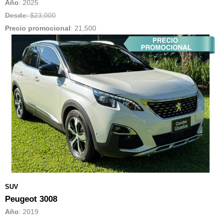
Año
: 2025
Desde
: $23,000
Precio promocional
:
21,500
SUV
Peugeot 3008
Año
: 2019