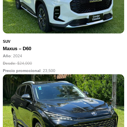
SUV
Maxus – D60
Año
: 2024
Desde
: $24,000
Precio promocional
:
23,500