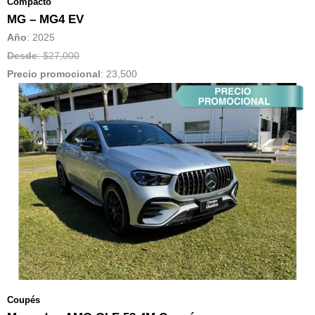
Compacto
MG – MG4 EV
Año
: 2025
Desde
: $27,000
Precio promocional
:
23,500
Coupés