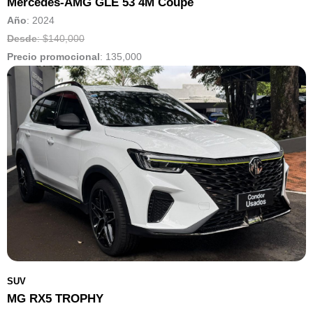
Mercedes-AMG GLE 53 4M Coupé
Año
: 2024
Desde
: $140,000
Precio promocional
:
135,000
SUV
MG RX5 TROPHY