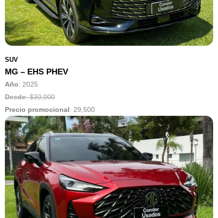
SUV
MG – EHS PHEV
Año
: 2025
Desde
: $30,000
Precio promocional
:
29,500