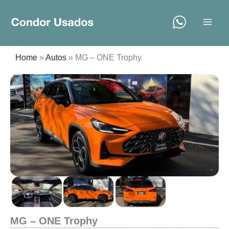
Ir
al
contenido
Home
»
Autos
»
MG – ONE Trophy
MG – ONE Trophy