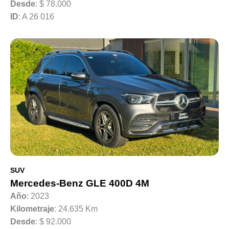
Desde
:
$ 78.000
ID
: A 26 016
SUV
Mercedes-Benz GLE 400D 4M
Año
: 2023
Kilometraje
: 24.635 Km
Desde
:
$ 92.000