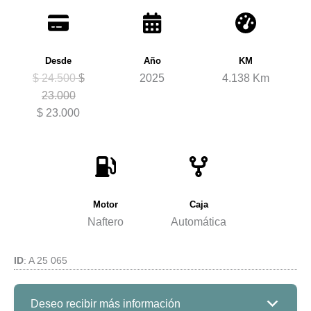
Desde
Año
KM
$ 24.500
$
2025
4.138 Km
23.000
$ 23.000
Motor
Caja
Naftero
Automática
ID
: A 25 065
Deseo recibir más información