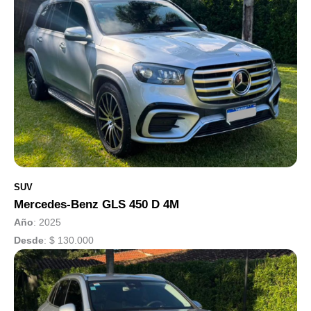
SUV
Mercedes-Benz GLS 450 D 4M
Año
: 2025
Desde
:
$ 130.000