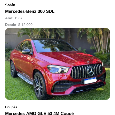
Sedán
Mercedes-Benz 300 SDL
Año
: 1987
Desde
:
$ 12.000
Coupés
Mercedes-AMG GLE 53 4M Coupé