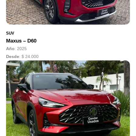
SUV
Maxus – D60
Año
: 2025
Desde
:
$ 24.000